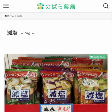
ホーム
減塩
減塩
– tag –
取扱い商品