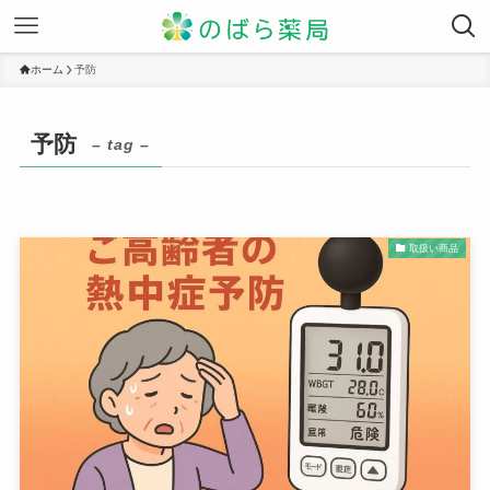
ホーム
予防
予防
– tag –
取扱い商品